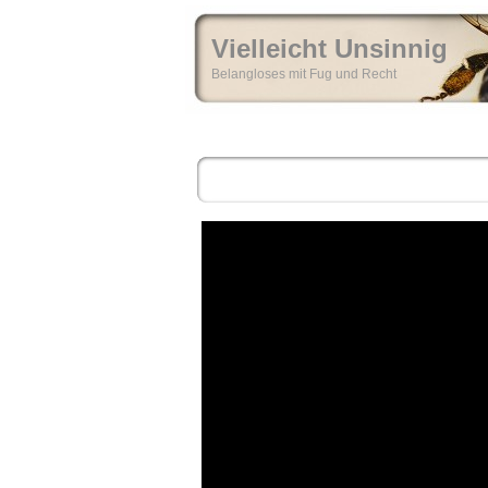
Vielleicht Unsinnig
Belangloses mit Fug und Recht